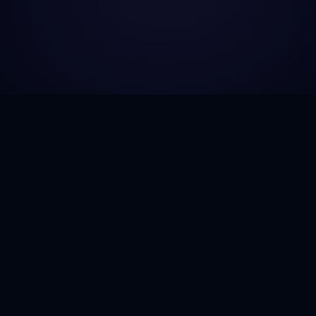
Gozic.AI
© 2026 Gozic. All rights reserved.
No. 08 Ton That Thuyet, Cau Giay, Hanoi