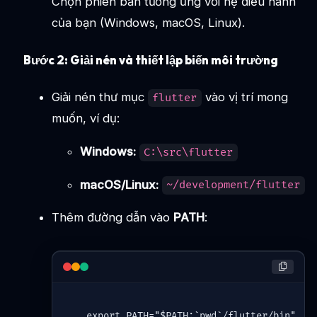
Chọn phiên bản tương ứng với hệ điều hành
của bạn (Windows, macOS, Linux).
Bước 2: Giải nén và thiết lập biến môi trường
Giải nén thư mục
vào vị trí mong
flutter
muốn, ví dụ:
Windows:
C:\src\flutter
macOS/Linux:
~/development/flutter
Thêm đường dẫn vào
PATH
:
export
 PATH=
"
$PATH