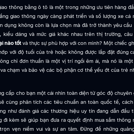
giao thông bằng ô tô là một trong những ưu tiên hàng đ
tầng giao thông ngày càng phát triển và số lượng xe cá
ên dụng không còn là lựa chọn mà đã trở thành yêu cầu
 kiểu dáng và mức giá khác nhau trên thị trường, câu 
ại nào tốt
và thực sự phù hợp với con mình? Một chiếc gh
hớp với độ tuổi của trẻ hoặc không được lắp đặt đúng 
ng chỉ đơn thuần là một vị trí ngồi êm ái, mà nó là mộ
 va chạm và bảo vệ các bộ phận cơ thể yếu ớt của trẻ n
ng cấp cho bạn một cái nhìn toàn diện từ góc độ chuyên g
sẽ cùng phân tích các tiêu chuẩn an toàn quốc tế, cách
ũng như đánh giá các thương hiệu uy tín đang dẫn đầu t
ăng đi kèm sẽ giúp bạn đưa ra quyết định mua sắm thông
 trọn vẹn niềm vui và sự an tâm. Đừng để những quản