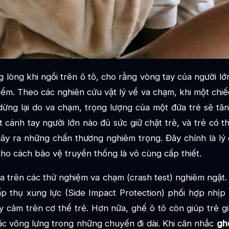
lòng khi ngồi trên ô tô, cho rằng vòng tay của người lớn
iểm. Theo các nghiên cứu vật lý về va chạm, khi một chi
dừng lại do va chạm, trọng lượng của một đứa trẻ sẽ tă
 cánh tay người lớn nào đủ sức giữ chặt trẻ, và trẻ có t
gây ra những chấn thương nghiêm trọng. Đây chính là lý 
ho cách bảo vệ truyền thống là vô cùng cấp thiết.
ựa trên các thử nghiệm va chạm (crash test) nghiêm ngặt
p thụ xung lực (Side Impact Protection) phối hợp nhịp
 cảm trên cơ thể trẻ. Hơn nữa, ghế ô tô còn giúp trẻ g
ặc võng lưng trong những chuyến đi dài. Khi cân nhắc
ghế