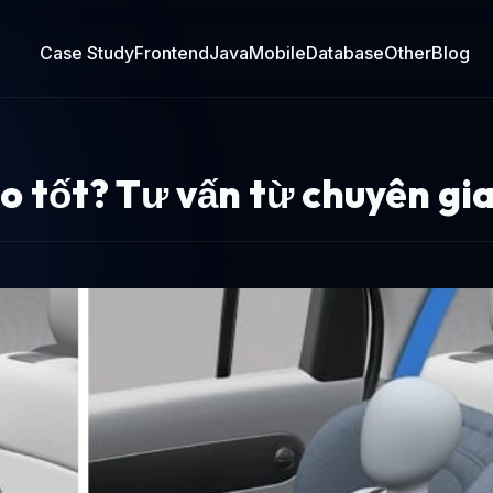
Case Study
Frontend
Java
Mobile
Database
Other
Blog
ào tốt? Tư vấn từ chuyên gi