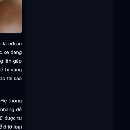
 là nơi an
ếc xe đang
ng lên gấp
hể bị văng
do tại sao
. Hệ thống
 nhàng để
iữ được tư
 ô tô loại