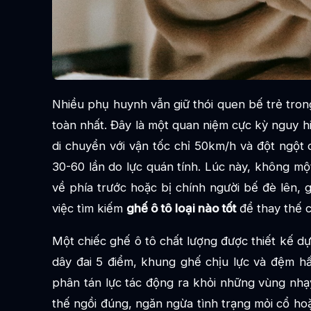
Nhiều phụ huynh vẫn giữ thói quen bế trẻ trong 
toàn nhất. Đây là một quan niệm cực kỳ nguy h
di chuyển với vận tốc chỉ 50km/h và đột ngột 
30-60 lần do lực quán tính. Lúc này, không một
về phía trước hoặc bị chính người bế đè lên, 
việc tìm kiếm
ghế ô tô loại nào tốt
để thay thế c
Một chiếc ghế ô tô chất lượng được thiết kế d
dây đai 5 điểm, khung ghế chịu lực và đệm hấ
phân tán lực tác động ra khỏi những vùng nhạy
thế ngồi đúng, ngăn ngừa tình trạng mỏi cổ ho