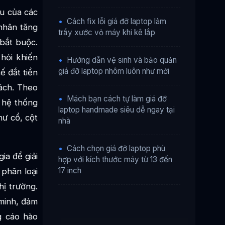
ầu của các
•
Cách fix lỗi giá đỡ laptop làm
 nhân tăng
trầy xước vỏ máy khi kê lắp
 bắt buộc.
hỏi khiến
•
Hướng dẫn vệ sinh và bảo quản
giá đỡ laptop nhôm luôn như mới
ế đắt tiền
cách. Theo
•
Mách bạn cách tự làm giá đỡ
t hệ thống
laptop handmade siêu dễ ngay tại
hư cổ, cột
nhà
•
Cách chọn giá đỡ laptop phù
ia để giải
hợp với kích thước máy từ 13 đến
17 inch
 phân loại
hị trường.
 minh, đảm
g cáo hào