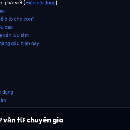
ng bài viết [
Hiện nội dung
]
gia
ế ô tô cho con?
ều cao
ẹ cần lưu tâm
 hàng đầu hiện nay
c dụng
oàn
ư vấn từ chuyên gia