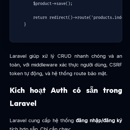
$product
->
save
();

return
redirect
()->
route
(
'products.index'
Laravel giúp xử lý CRUD nhanh chóng và an
toàn, với middleware xác thực người dùng, CSRF
token tự động, và hệ thống route bảo mật.
Kích hoạt Auth có sẵn trong
Laravel
Laravel cung cấp hệ thống
đăng nhập/đăng ký
tích hợp sẵn. Chỉ cần chạy: