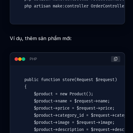
Ví dụ, thêm sản phẩm mới:
PHP
public
function
store
(
Request 
$request
)

{

$product
 = 
new
Product
();

$product
->name = 
$request
->name;

$product
->price = 
$request
->price;

$product
->category_id = 
$request
->category
$product
->image = 
$request
->image;

$product
->description = 
$request
->descript