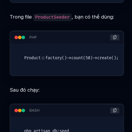
Trong file
, bạn có thể dùng:
ProductSeeder
PHP
Product
::
factory
()->
count
(
50
)->
create
Sau đó chạy:
BASH