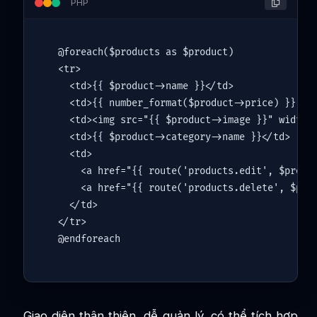
PHP
@
foreach
(
$products
as
$product
)

<tr>

  <td>{{ 
$product
->name }}</td>

  <td>{{ 
number_format
(
$product
->price) }} VNĐ
  <td><img src=
"{{ 
$product
->image }}" width=
  <td>{{ 
$product
->category->name }}</td>

  <td>

    <a href=
"{{ route('products.edit', 
$produ
    <
a
href
="{{ 
route
(
'products.delete'
, 
$pro
  </td>

</tr>

Giao diện thân thiện, dễ quản lý, có thể tích hợp