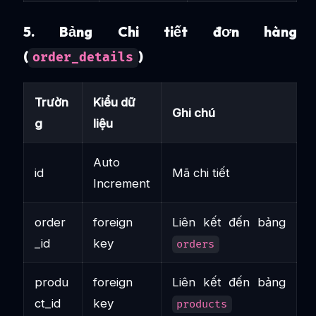
5. Bảng Chi tiết đơn hàng
(
)
order_details
Trườn
Kiểu dữ
Ghi chú
g
liệu
Auto
id
Mã chi tiết
Increment
order
foreign
Liên kết đến bảng
_id
key
orders
produ
foreign
Liên kết đến bảng
ct_id
key
products