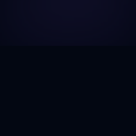
Gozic.AI
© 2026 Gozic. All rights reserved.
No. 08 Ton That Thuyet, Cau Giay, Hanoi