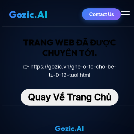
Gozic.AI
Contact Us
TRANG WEB ĐÃ ĐƯỢC
CHUYỂN TỚI.
👉 https://gozic.vn/ghe-o-to-cho-be-
tu-0-12-tuoi.html
Quay Về Trang Chủ
Gozic.AI