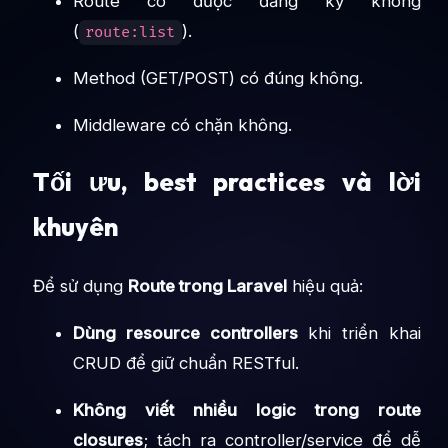
Route có được đăng ký không
(
).
route:list
Method (GET/POST) có đúng không.
Middleware có chặn không.
Tối ưu, best practices và lời
khuyên
Để sử dụng
Route trong Laravel
hiệu quả:
Dùng resource controllers
khi triển khai
CRUD để giữ chuẩn RESTful.
Không viết nhiều logic trong route
closures
; tách ra controller/service để dễ