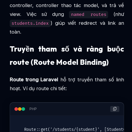
controller, controller thao tác model, và trả về
view. Việc sử dụng
(như
named routes
) giúp viết redirect và link an
students.index
toàn.
Truyền tham số và ràng buộc
route (Route Model Binding)
Route trong Laravel
hỗ trợ truyền tham số linh
hoạt. Ví dụ route chi tiết:
PHP
Route
::
get
(
'/students/{student}'
, [
StudentCon