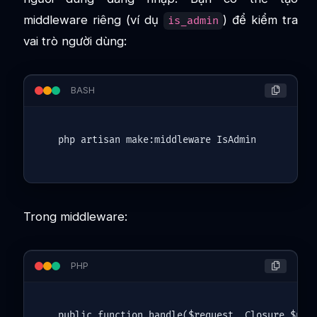
middleware riêng (ví dụ
) để kiểm tra
is_admin
vai trò người dùng:
BASH
Trong middleware:
PHP
public
function
handle
(
$request
, 
Closure
$nex