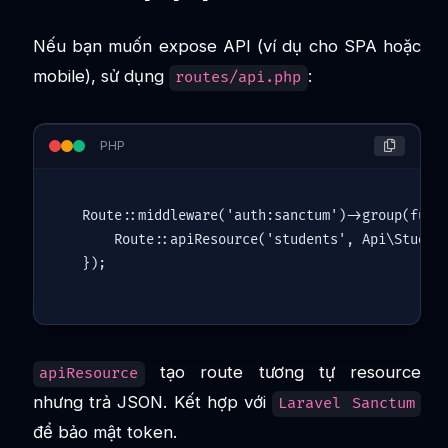
Nếu bạn muốn expose API (ví dụ cho SPA hoặc
mobile), sử dụng
:
routes/api.php
PHP
Route
::
middleware
(
'auth:sanctum'
)->
group
(funct
Route
::
apiResource
(
'students'
, 
Api\Studen
tạo route tương tự resource
apiResource
nhưng trả JSON. Kết hợp với
Laravel Sanctum
để bảo mật token.