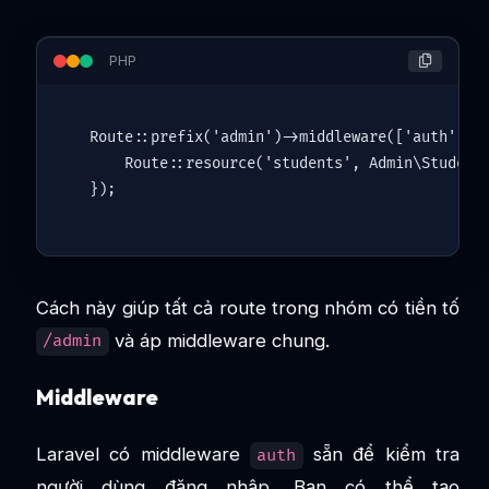
PHP
Route
::
prefix
(
'admin'
)->
middleware
([
'auth'
,
'i
Route
::
resource
(
'students'
, 
Admin\Student
Cách này giúp tất cả route trong nhóm có tiền tố
và áp middleware chung.
/admin
Middleware
Laravel có middleware
sẵn để kiểm tra
auth
người dùng đăng nhập. Bạn có thể tạo