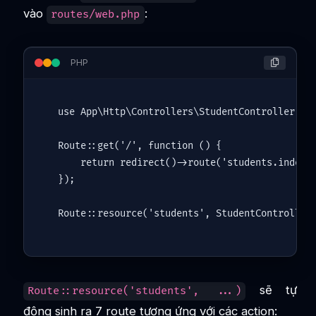
vào
:
routes/web.php
PHP
use
App
\
Http
\
Controllers
\
StudentController
;

Route
::
get
(
'/'
, function () {

return
redirect
()->
route
(
'students.index'
)
});

Route
::
resource
(
'students'
, 
StudentController
sẽ tự
Route::resource('students', ...)
động sinh ra 7 route tương ứng với các action: