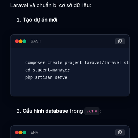
Laravel và chuẩn bị cơ sở dữ liệu:
Tạo dự án mới
:
BASH
cd
 student-manager

Cấu hình database
trong
:
.env
ENV