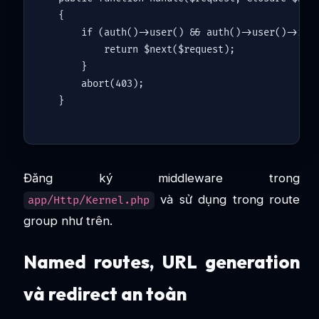
{

if
 (
auth
()->
user
() && 
auth
()->
user
()->is_a
return
$next
(
$request
);

    }

abort
(
403
);

Đăng ký middleware trong
và sử dụng trong route
app/Http/Kernel.php
group như trên.
Named routes, URL generation
và redirect an toàn