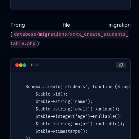
Trong file migration
(
database/migrations/xxxx_create_students_
):
table.php
PHP
Schema
::
create
(
'students'
, function (Blueprin
$table
->
id
();

$table
->
string
(
'name'
);

$table
->
string
(
'email'
)->
unique
();

$table
->
integer
(
'age'
)->
nullable
();

$table
->
string
(
'major'
)->
nullable
();

$table
->
timestamps
();
