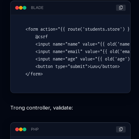
BLADE
<form action="{{ route('students.store') }}" m
    @csrf

    <input name="name" value="{{ old('name') }
    <input name="email" value="{{ old('email')
    <input name="age" value="{{ old('age') }}"
    <button type="submit">Lưu</button>

Trong controller, validate:
PHP