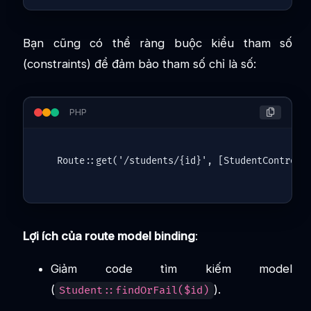
Bạn cũng có thể ràng buộc kiểu tham số
(constraints) để đảm bảo tham số chỉ là số:
PHP
Route
::
get
(
'/students/{id}'
, [
StudentControll
Lợi ích của route model binding
:
Giảm code tìm kiếm model
(
).
Student::findOrFail($id)