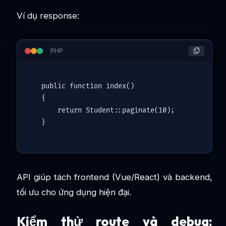
Ví dụ response:
PHP
public
function
index
(
)

{

return
Student
::
paginate
(
10
);

API giúp tách frontend (Vue/React) và backend,
tối ưu cho ứng dụng hiện đại.
Kiểm thử route và debug: