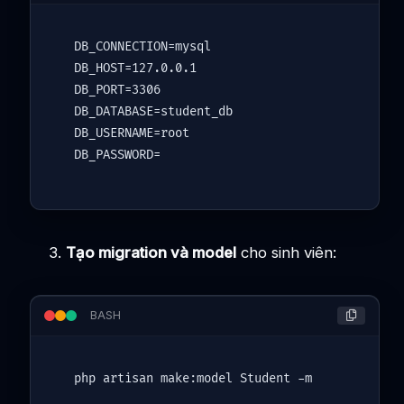
DB_CONNECTION=mysql

DB_HOST=127.0.0.1

DB_PORT=3306

DB_DATABASE=student_db

DB_USERNAME=root

Tạo migration và model
cho sinh viên:
BASH