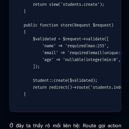
return
view
(
'students.create'
);

}

public
function
store
(
Request 
$request
)

{

$validated
 = 
$request
->
validate
([

'name'
 => 
'required|max:255'
,

'email'
 => 
'required|email|unique:stu
'age'
 => 
'nullable|integer|min:0'
,

    ]);

Student
::
create
(
$validated
);

return
redirect
()->
route
(
'students.index'
Ở đây ta thấy rõ mối liên hệ: Route gọi action