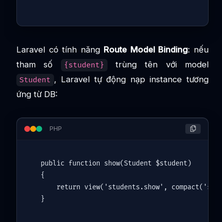
Laravel có tính năng
Route Model Binding
: nếu
tham số
trùng tên với model
{student}
, Laravel tự động nạp instance tương
Student
ứng từ DB:
PHP
public
function
show
(
Student 
$student
)

{

return
view
(
'students.show'
, 
compact
(
'stu