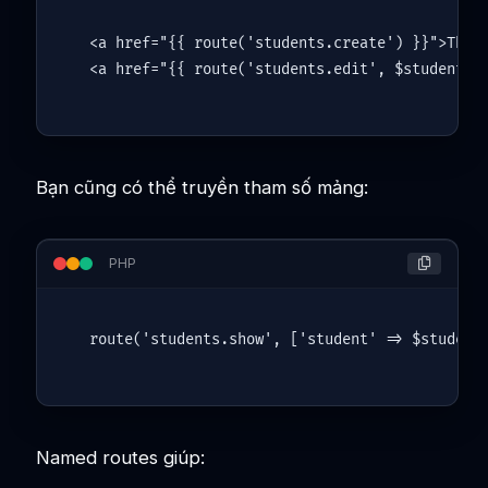
<a href="{{ route('students.create') }}">Thêm 
Bạn cũng có thể truyền tham số mảng:
PHP
route
(
'students.show'
, [
'student'
 => 
$student
Named routes giúp: