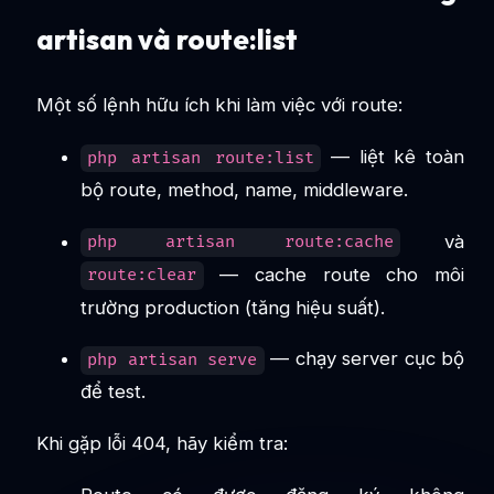
artisan và route:list
Một số lệnh hữu ích khi làm việc với route:
— liệt kê toàn
php artisan route:list
bộ route, method, name, middleware.
và
php artisan route:cache
— cache route cho môi
route:clear
trường production (tăng hiệu suất).
— chạy server cục bộ
php artisan serve
để test.
Khi gặp lỗi 404, hãy kiểm tra: