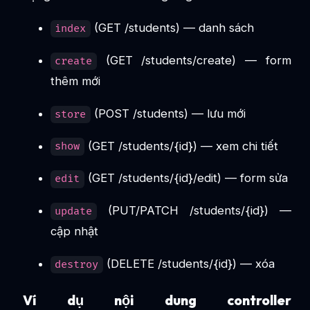
(GET /students) — danh sách
index
(GET /students/create) — form
create
thêm mới
(POST /students) — lưu mới
store
(GET /students/{id}) — xem chi tiết
show
(GET /students/{id}/edit) — form sửa
edit
(PUT/PATCH /students/{id}) —
update
cập nhật
(DELETE /students/{id}) — xóa
destroy
Ví dụ nội dung controller