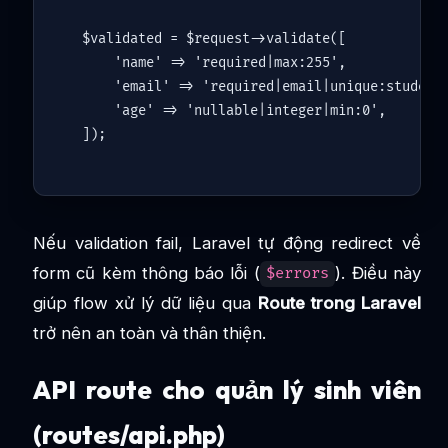
$validated
 = 
$request
->
validate
([

'name'
 => 
'required|max:255'
,

'email'
 => 
'required|email|unique:student
'age'
 => 
'nullable|integer|min:0'
,

Nếu validation fail, Laravel tự động redirect về
form cũ kèm thông báo lỗi (
). Điều này
$errors
giúp flow xử lý dữ liệu qua
Route trong Laravel
trở nên an toàn và thân thiện.
API route cho quản lý sinh viên
(routes/api.php)