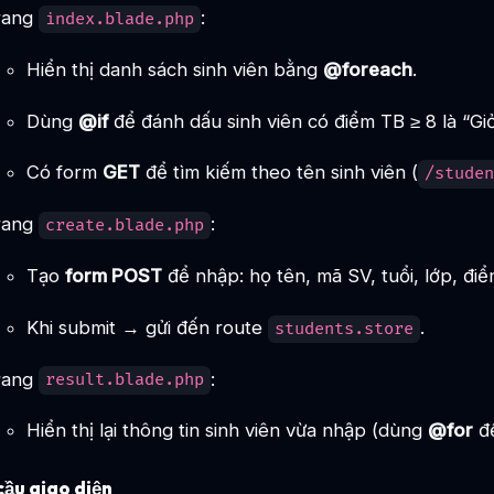
rang
:
index.blade.php
Hiển thị danh sách sinh viên bằng
@foreach
.
Dùng
@if
để đánh dấu sinh viên có điểm TB ≥ 8 là “Giỏi
Có form
GET
để tìm kiếm theo tên sinh viên (
/studen
rang
:
create.blade.php
Tạo
form POST
để nhập: họ tên, mã SV, tuổi, lớp, điể
Khi submit → gửi đến route
.
students.store
rang
:
result.blade.php
Hiển thị lại thông tin sinh viên vừa nhập (dùng
@for
để
cầu giao diện