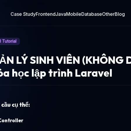
Case Study
Frontend
Java
Mobile
Database
Other
Blog
 Tutorial
ẢN LÝ SINH VIÊN (KHÔNG 
a học lập trình Laravel
 cầu cụ thể:
Controller