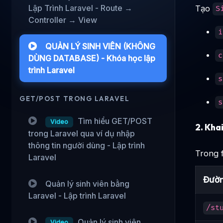
Lập Trình Laravel - Route →
Tạo
S
Controller → View
i
QUẢN LÝ SINH VIÊN (KHÔNG
c
DÙNG DATABASE) - Khóa học lập
trình Laravel
s
GET/POST TRONG LARAVEL
s
Tìm hiểu GET/POST
Video
2.
Khai
trong Laravel qua ví dụ nhập
thông tin người dùng - Lập trình
Trong f
Laravel
Đườn
Quản lý sinh viên bằng
Laravel - Lập trình Laravel
/st
Quản lý sinh viên
Video