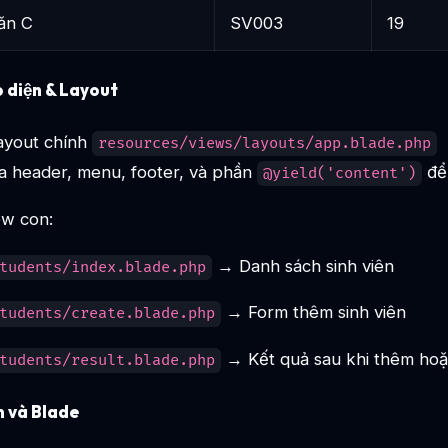
ăn C
SV003
19
 diện & Layout
layout chính
resources/views/layouts/app.blade.php
 header, menu, footer, và phần
để 
@yield('content')
ew con:
→ Danh sách sinh viên
tudents/index.blade.php
→ Form thêm sinh viên
tudents/create.blade.php
→ Kết quả sau khi thêm hoặ
tudents/result.blade.php
 và Blade