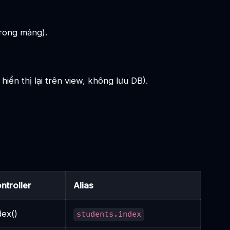
trong mảng).
hiển thị lại trên view, không lưu DB).
ntroller
Alias
dex()
students.index