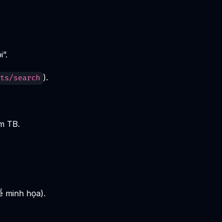
”.
).
ts/search
m TB.
 minh họa).