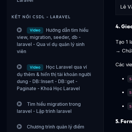
Lê V
KẾT NỐI CSDL - LARAVEL
4.
Giao
Hướng dẫn tìm hiểu
Video
view, migration, seeder, db -
Tạo 1 
laravel - Qua ví dụ quản lý sinh
→ Chứa
viên
Các vi
Học Laravel qua ví
Video
dụ thêm & hiển thị tài khoản người
s
dung - DB::Insert - DB::get -
Paginate - Khoá Học Laravel
s
Tìm hiểu migration trong
s
laravel - Lập trình laravel
5.
Form
Chương trình quản lý điểm