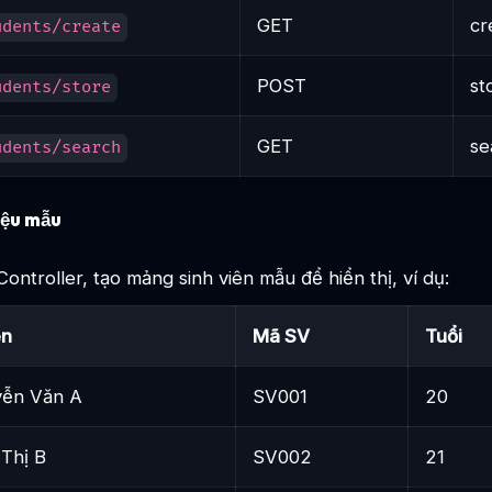
GET
cr
udents/create
POST
st
udents/store
GET
se
udents/search
iệu mẫu
ontroller, tạo mảng sinh viên mẫu để hiển thị, ví dụ:
ên
Mã SV
Tuổi
ễn Văn A
SV001
20
 Thị B
SV002
21