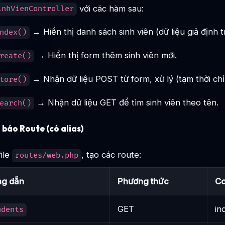
với các hàm sau:
inhVienController
→ Hiển thị danh sách sinh viên (dữ liệu giả định 
ndex()
→ Hiển thị form thêm sinh viên mới.
reate()
→ Nhận dữ liệu POST từ form, xử lý (tạm thời chỉ 
tore()
→ Nhận dữ liệu GET để tìm sinh viên theo tên.
earch()
 báo Route (có alias)
ile
, tạo các route:
routes/web.php
g dẫn
Phương thức
Co
GET
in
udents