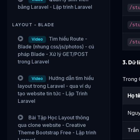
bằng Laravel - Lập trình Laravel
/st
LAYOUT - BLADE
/st
Tìm hiểu Route -
Video
/st
Blade (nhung css/js/photos) - cú
pháp Blade - Xử lý GET/POST
trong Laravel
3.
Dữ l
Hướng dẫn tìm hiểu
Trong C
Video
layout trong Laravel - qua ví dụ
tạo website tin tức - Lập Trình
Họ t
Laravel
Nguy
Bài Tập Học Layout thông
qua clone website - Creative
Trần
Theme Bootstrap Free - Lập trình
Laravel