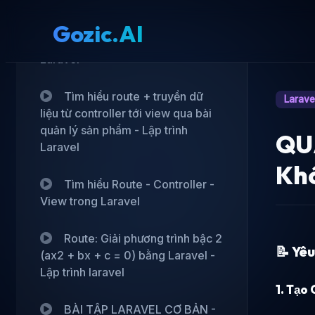
Tìm hiểu route + truyền dữ
liệu từ controller tới view qua bài
Gozic.AI
quản lý khách sạn- Lập trình
Laravel
Tìm hiểu route + truyền dữ
Laravel
liệu từ controller tới view qua bài
quản lý sản phẩm - Lập trình
QU
Laravel
Khó
Tìm hiểu Route - Controller -
View trong Laravel
Route: Giải phương trình bậc 2
📝
Yêu
(ax2 + bx + c = 0) bằng Laravel -
Lập trình laravel
1.
Tạo 
BÀI TẬP LARAVEL CƠ BẢN -