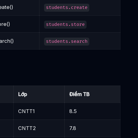
eate()
students.create
ore()
students.store
arch()
students.search
Lớp
Điểm TB
CNTT1
8.5
CNTT2
7.8